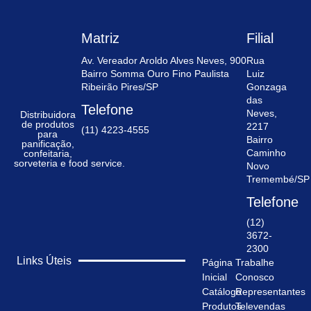
Matriz
Filial
Av. Vereador Aroldo Alves Neves, 900
Rua
Bairro Somma Ouro Fino Paulista
Luiz
Ribeirão Pires/SP
Gonzaga
das
Telefone
Neves,
Distribuidora
de produtos
2217
(11) 4223-4555
para
Bairro
panificação,
Caminho
confeitaria,
sorveteria e food service.
Novo
Tremembé/SP
Telefone
(12)
3672-
2300
Links Úteis
Página
Trabalhe
Inicial
Conosco
Catálogo
Representantes
Produtos
Televendas