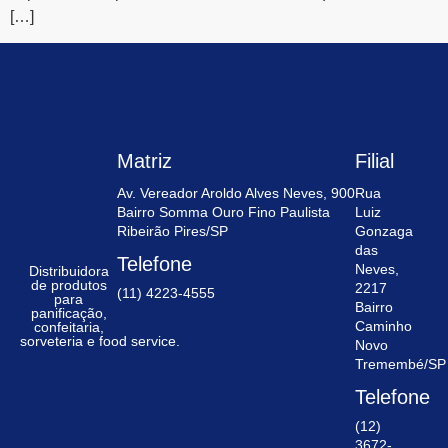
[…]
Matriz
Filial
Av. Vereador Aroldo Alves Neves, 900
Rua
Bairro Somma Ouro Fino Paulista
Luiz
Ribeirão Pires/SP
Gonzaga
das
Telefone
Neves,
Distribuidora
de produtos
2217
(11) 4223-4555
para
Bairro
panificação,
Caminho
confeitaria,
sorveteria e food service.
Novo
Tremembé/SP
Telefone
(12)
3672-