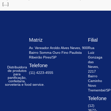
[…]
Matriz
Filial
Av. Vereador Aroldo Alves Neves, 900
Rua
Bairro Somma Ouro Fino Paulista
Luiz
Ribeirão Pires/SP
Gonzaga
das
Telefone
Neves,
Distribuidora
de produtos
2217
(11) 4223-4555
para
Bairro
panificação,
Caminho
confeitaria,
sorveteria e food service.
Novo
Tremembé/SP
Telefone
(12)
3672-