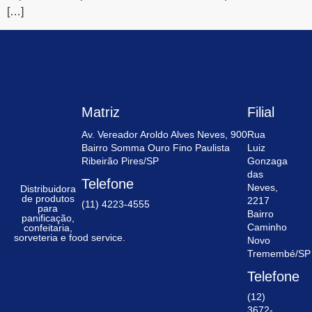
[…]
Matriz
Filial
Av. Vereador Aroldo Alves Neves, 900
Rua
Bairro Somma Ouro Fino Paulista
Luiz
Ribeirão Pires/SP
Gonzaga
das
Telefone
Neves,
Distribuidora
de produtos
2217
(11) 4223-4555
para
Bairro
panificação,
Caminho
confeitaria,
sorveteria e food service.
Novo
Tremembé/SP
Telefone
(12)
3672-