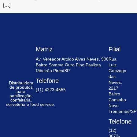
[…]
Matriz
Filial
Av. Vereador Aroldo Alves Neves, 900
Rua
Bairro Somma Ouro Fino Paulista
Luiz
Ribeirão Pires/SP
Gonzaga
das
Telefone
Neves,
Distribuidora
de produtos
2217
(11) 4223-4555
para
Bairro
panificação,
Caminho
confeitaria,
sorveteria e food service.
Novo
Tremembé/SP
Telefone
(12)
3672-