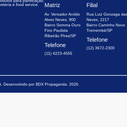
rodutos para panificação,
Matriz
Filial
veteria e food service.
Av. Vereador Aroldo
Rua Luiz Gonzaga da
Alves Neves, 900
Neves, 2217
Bairro Somma Ouro
Bairro Caminho Novo
Fino Paulista
Tremembé/SP
Ribeirão Pires/SP
Telefone
Telefone
(12) 3672-2300
(11) 4223-4555
.
Desenvolvido por
BDX Propaganda
. 2026.