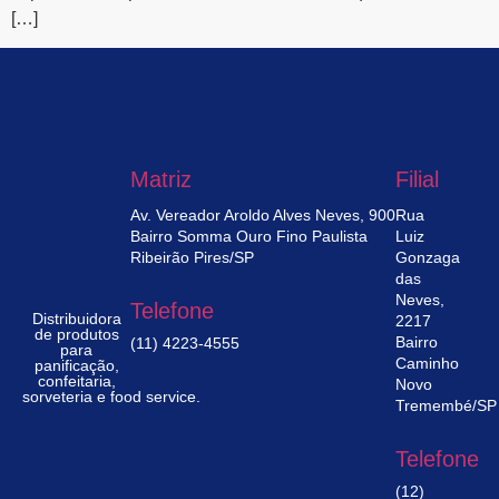
[…]
Matriz
Filial
Av. Vereador Aroldo Alves Neves, 900
Rua
Bairro Somma Ouro Fino Paulista
Luiz
Ribeirão Pires/SP
Gonzaga
das
Neves,
Telefone
Distribuidora
2217
de produtos
Bairro
(11) 4223-4555
para
Caminho
panificação,
confeitaria,
Novo
sorveteria e food service.
Tremembé/SP
Telefone
(12)