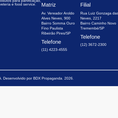
rodutos para panificação,
Matriz
Filial
veteria e food service.
Av. Vereador Aroldo
Rua Luiz Gonzaga da
Alves Neves, 900
Neves, 2217
Bairro Somma Ouro
Bairro Caminho Novo
Fino Paulista
Tremembé/SP
Ribeirão Pires/SP
Telefone
Telefone
(12) 3672-2300
(11) 4223-4555
.
Desenvolvido por
BDX Propaganda
. 2026.