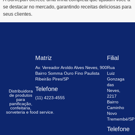
se destacar no mercado, garantindo receitas deliciosas para
seus clientes.
Matriz
Filial
Av. Vereador Aroldo Alves Neves, 900
Rua
Bairro Somma Ouro Fino Paulista
Luiz
Ribeirão Pires/SP
Gonzaga
das
Telefone
Neves,
Distribuidora
de produtos
2217
(11) 4223-4555
para
Bairro
panificação,
Caminho
confeitaria,
sorveteria e food service.
Novo
Tremembé/SP
Telefone